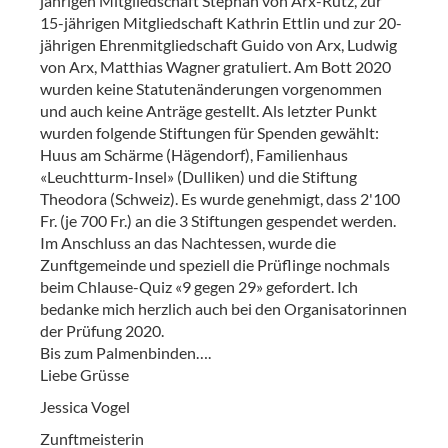
jährigen Mitgliedschaft Stephan von Arx-Rutz, zur
15-jährigen Mitgliedschaft Kathrin Ettlin und zur 20-
jährigen Ehrenmitgliedschaft Guido von Arx, Ludwig
von Arx, Matthias Wagner gratuliert. Am Bott 2020
wurden keine Statutenänderungen vorgenommen
und auch keine Anträge gestellt. Als letzter Punkt
wurden folgende Stiftungen für Spenden gewählt:
Huus am Schärme (Hägendorf), Familienhaus
«Leuchtturm-Insel» (Dulliken) und die Stiftung
Theodora (Schweiz). Es wurde genehmigt, dass 2'100
Fr. (je 700 Fr.) an die 3 Stiftungen gespendet werden.
Im Anschluss an das Nachtessen, wurde die
Zunftgemeinde und speziell die Prüflinge nochmals
beim Chlause-Quiz «9 gegen 29» gefordert. Ich
bedanke mich herzlich auch bei den Organisatorinnen
der Prüfung 2020.
Bis zum Palmenbinden….
Liebe Grüsse
Jessica Vogel
Zunftmeisterin